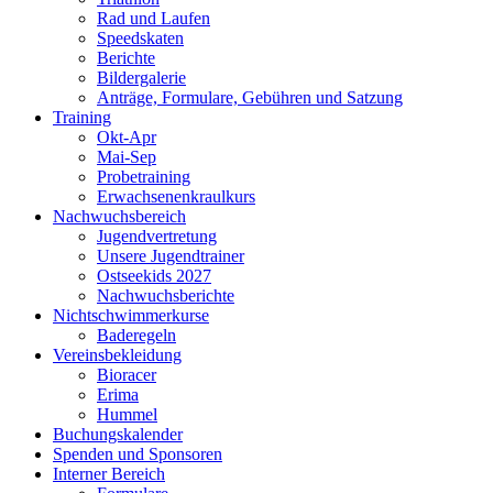
Rad und Laufen
Speedskaten
Berichte
Bildergalerie
Anträge, Formulare, Gebühren und Satzung
Training
Okt-Apr
Mai-Sep
Probetraining
Erwachsenenkraulkurs
Nachwuchsbereich
Jugendvertretung
Unsere Jugendtrainer
Ostseekids 2027
Nachwuchsberichte
Nichtschwimmerkurse
Baderegeln
Vereinsbekleidung
Bioracer
Erima
Hummel
Buchungskalender
Spenden und Sponsoren
Interner Bereich